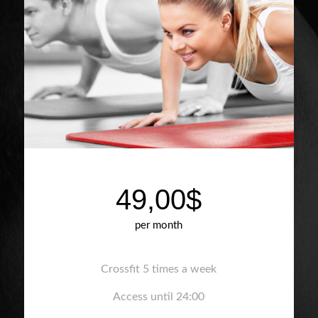
49,00$
per month
Crossfit 5 times a week
Access until 24:00