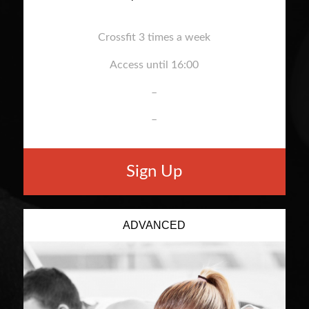
Crossfit 3 times a week
Access until 16:00
–
–
Sign Up
ADVANCED