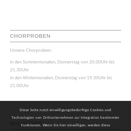
CHORPROBEN
Unsere Chorproben:
in den Sommermonaten, Donnerstag von 20.00Uhr bis
21.30Uhr
in den Wintermonaten, Donnerstag von 19.30Uhr bis
21.00Uhr
Diese Seite nutzt einwilligungsbedürftige Cookies und
Technologien von Drittunternehmen zur Integration bestimmter
WICHTIGES
Funktionen. Wenn Sie hier einwilligen, werden diese