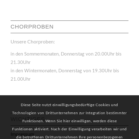
CHORPROBEN
Unsere Chorproben:
in den Sommermonaten, Donnerstag von 20.00Uhr bis
21.30Uhr
in den Wintermonaten, Donnerstag von 19.30Uhr bis
21.00Uhr
Diese Seite nutzt einwilligungsbedürftige Cookies und
Technologien von Drittunternehmen zur Integration bestimmter
WICHTIGES
Funktionen. Wenn Sie hier einwilligen, werden diese
Funktionen aktiviert. Nach der Einwilligung verarbeiten wir und
Impressum
die betroffenen Drittunternehmen Ihre personenbezogenen