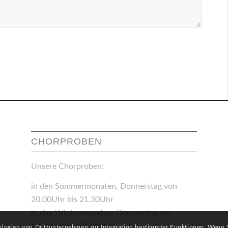
CHORPROBEN
Unsere Chorproben:
in den Sommermonaten, Donnerstag von
20.00Uhr bis 21.30Uhr
in den Wintermonaten, Donnerstag von
19.30Uhr bis 21.00Uhr
ologien von Drittunternehmen zur Integration bestimmter Funktionen. Wenn Si