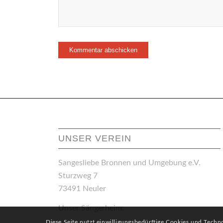
UNSER VEREIN
Sangesliebe Bronnen und Umgebung e.V.
Sturzweg 7
73491 Neuler
Unser Sängerheim:
Diese Seite nutzt einwilligungsbedürftige Cookies und Techn