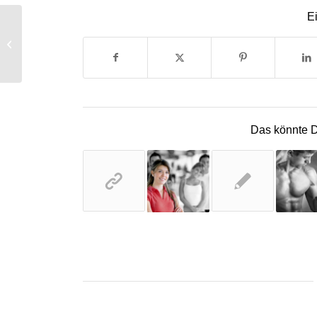
Ei
A small gallery
Das könnte D