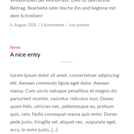
Willkommen bei WordPress. Dies ist dein erster
Beitrag. Bearbeite oder lösche ihn und beginne mit
dem Schreiben!
6. August 2025
/
1 Kommentar
/
von
jostone
News
A nice entry
Lorem ipsum dolor sit amet, consectetuer adipiscing
elit. Aenean commodo ligula eget dolor. Aenean
massa. Cum sociis natoque penatibus et magnis dis
parturient montes, nascetur ridiculus mus. Donec
quam felis, ultricies nec, pellentesque eu, pretium
quis, sem. Nulla consequat massa quis enim. Donec
pede justo, fringilla vel, aliquet nec, vulputate eget,
arcu. In enim justo, […]