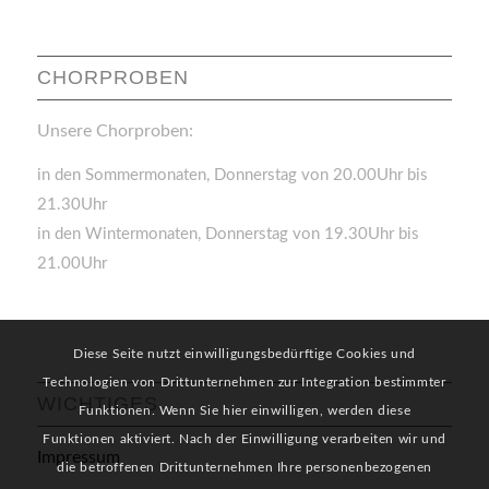
CHORPROBEN
Unsere Chorproben:
in den Sommermonaten, Donnerstag von 20.00Uhr bis
21.30Uhr
in den Wintermonaten, Donnerstag von 19.30Uhr bis
21.00Uhr
Diese Seite nutzt einwilligungsbedürftige Cookies und
Technologien von Drittunternehmen zur Integration bestimmter
WICHTIGES
Funktionen. Wenn Sie hier einwilligen, werden diese
Funktionen aktiviert. Nach der Einwilligung verarbeiten wir und
Impressum
die betroffenen Drittunternehmen Ihre personenbezogenen