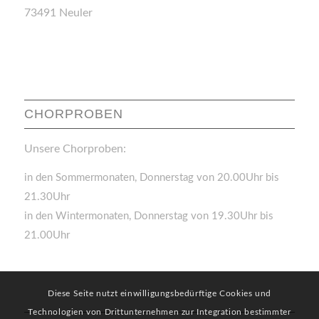
73491 Neuler
CHORPROBEN
Unsere Chorproben:
in den Sommermonaten, Donnerstag von 20.00Uhr bis
21.30Uhr
in den Wintermonaten, Donnerstag von 19.30Uhr bis
21.00Uhr
Diese Seite nutzt einwilligungsbedürftige Cookies und
Technologien von Drittunternehmen zur Integration bestimmter