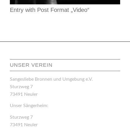
Entry with Post Format „Video“
UNSER VEREIN
Sangesliebe Bronnen und Umgebung e.V.
Sturzweg 7
73491 Neuler
Unser Sängerheim:
Sturzweg 7
73491 Neuler