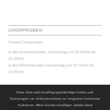
CHORPROBEN
Unsere Chorproben:
in den Sommermonaten, Donnerstag von 20.00Uhr bis
21.30Uhr
in den Wintermonaten, Donnerstag von 19.30Uhr bis
21.00Uhr
Diese Seite nutzt einwilligungsbedürftige Cookies und
Technologien von Drittunternehmen zur Integration bestimmter
WICHTIGES
Funktionen. Wenn Sie hier einwilligen, werden diese