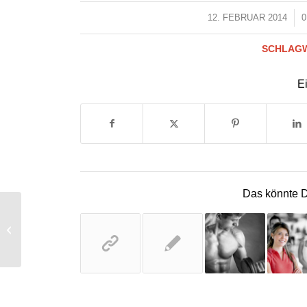
12. FEBRUAR 2014
/
SCHLAG
Ei
Das könnte D
Entry with Post Format
„Video“